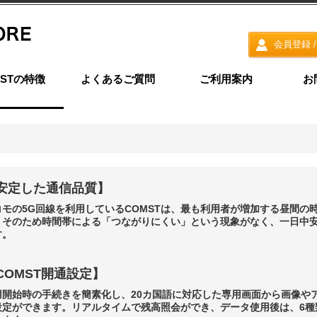
会員登録 / R
MSTの特徴
よくあるご質問
ご利用案内
お
安定した通信品質
】
コモの5G回線を利用しているCOMSTは、最も利用者が増加する昼間の
。そのため時間帯による「つながりにくい」という現象がなく、一日中
す。
COMST開通設定】
用開始時の手続きを簡素化し、20カ国語に対応した専用画面から画像や
設定ができます。リアルタイムで残高照会ができ、データ使用後は、6種