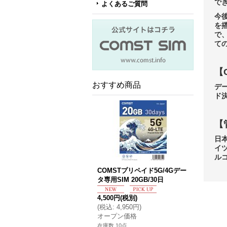
で
よくあるご質問
今
を
で
て
【
おすすめ商品
デ
ド
【
日
イ
ル
COMSTプリペイド5G/4Gデー
タ専用SIM 20GB/30日
4,500円
(税別)
(
税込
:
4,950円
)
オープン価格
在庫数 10点