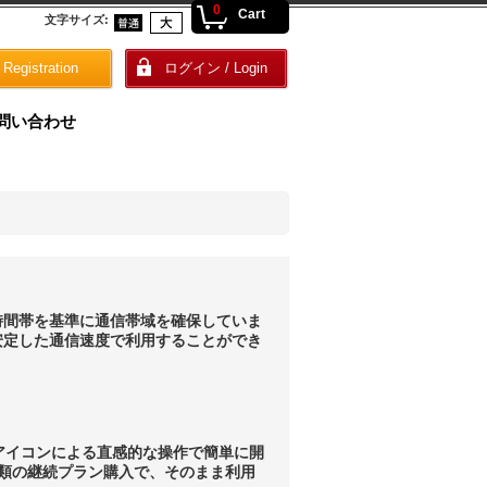
0
Cart
文字サイズ
:
egistration
ログイン / Login
問い合わせ
時間帯を基準に通信帯域を確保していま
安定した通信速度で利用することができ
アイコンによる直感的な操作で簡単に開
類の継続プラン購入で、そのまま利用