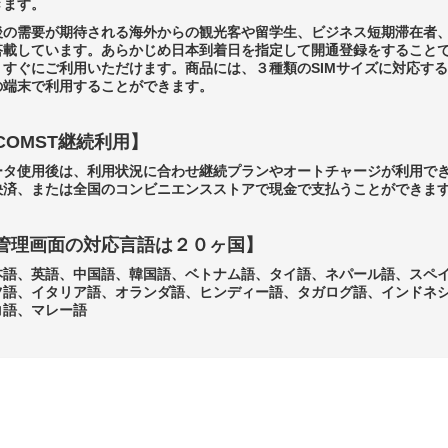
きます。
後の需要が期待される海外からの観光客や留学生、ビジネス短期滞在者
搭載しています。あらかじめ日本到着日を指定して開通登録をすること
、すぐにご利用いただけます。商品には、３種類のSIMサイズに対応す
の端末で利用することができます。
COMST継続利用】
ータ使用後は、利用状況に合わせ継続プランやオートチャージが利用で
決済、または全国のコンビニエンスストアで現金で支払うことができま
管理画面の対応言語は２０ヶ国】
本語、英語、中国語、韓国語、ベトナム語、タイ語、ネパール語、スペ
ツ語、イタリア語、オランダ語、ヒンディー語、タガログ語、インドネ
コ語、マレー語